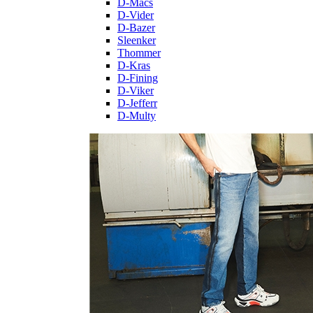
D-Macs
D-Vider
D-Bazer
Sleenker
Thommer
D-Kras
D-Fining
D-Viker
D-Jefferr
D-Multy