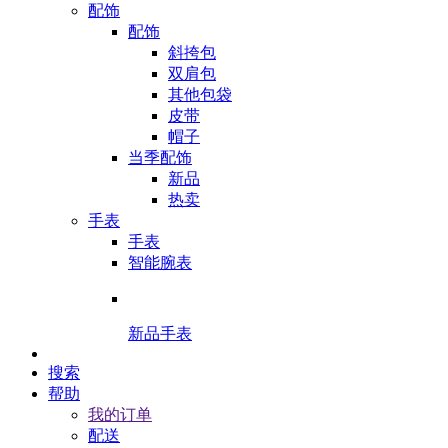
配饰
配饰
斜挎包
双肩包
其他包袋
皮带
帽子
当季配饰
新品
热卖
手表
手表
智能腕表
新品手表
搜索
帮助
我的订单
配送