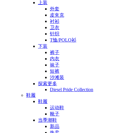
上装
外套
皮夹克
衬衫
卫衣
针织
T恤/POLO衫
下装
裤子
内衣
袜子
短裤
沙滩装
探索更多
Diesel Pride Collection
鞋履
鞋履
运动鞋
靴子
当季潮鞋
新品
热卖