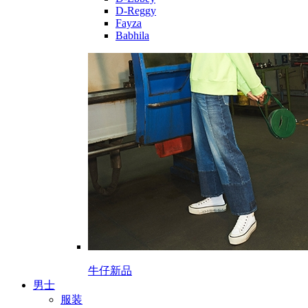
D-Reggy
Fayza
Babhila
牛仔新品
男士
服装