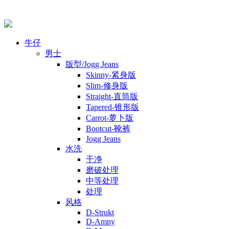
牛仔
男士
版型/Jogg Jeans
Skinny-紧身版
Slim-修身版
Straight-直筒版
Tapered-锥形版
Carrot-萝卜版
Bootcut-靴裤
Jogg Jeans
水洗
干净
磨破处理
中等处理
处理
风格
D-Strukt
D-Amny