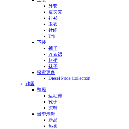
外套
皮夹克
衬衫
卫衣
针织
T恤
下装
裤子
连衣裙
短裙
袜子
探索更多
Diesel Pride Collection
鞋履
鞋履
运动鞋
靴子
凉鞋
当季潮鞋
新品
热卖