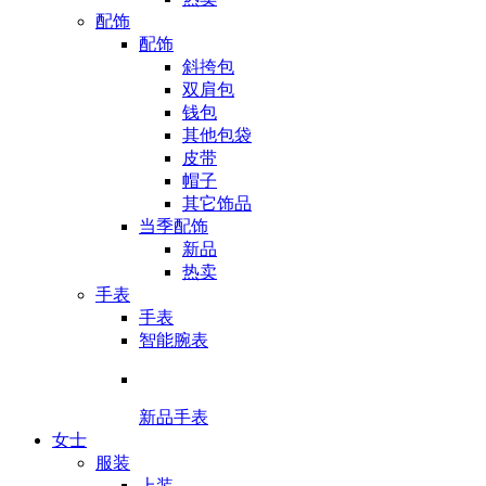
配饰
配饰
斜挎包
双肩包
钱包
其他包袋
皮带
帽子
其它饰品
当季配饰
新品
热卖
手表
手表
智能腕表
新品手表
女士
服装
上装