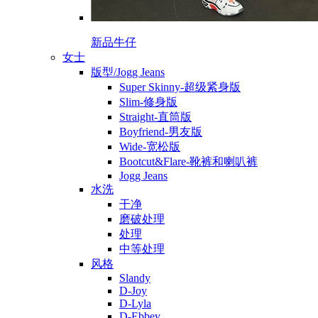
新品牛仔
女士
版型/Jogg Jeans
Super Skinny-超级紧身版
Slim-修身版
Straight-直筒版
Boyfriend-男友版
Wide-宽松版
Bootcut&Flare-靴裤和喇叭裤
Jogg Jeans
水洗
干净
磨破处理
处理
中等处理
风格
Slandy
D-Joy
D-Lyla
D-Ebbey