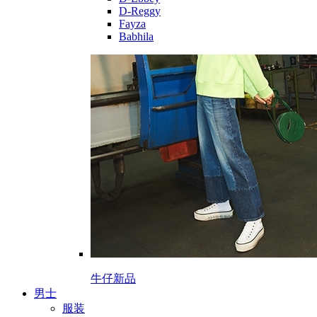
D-Reggy
Fayza
Babhila
牛仔新品
男士
服装