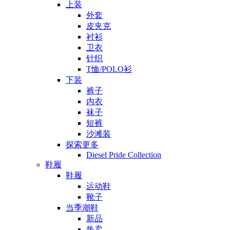
上装
外套
皮夹克
衬衫
卫衣
针织
T恤/POLO衫
下装
裤子
内衣
袜子
短裤
沙滩装
探索更多
Diesel Pride Collection
鞋履
鞋履
运动鞋
靴子
当季潮鞋
新品
热卖