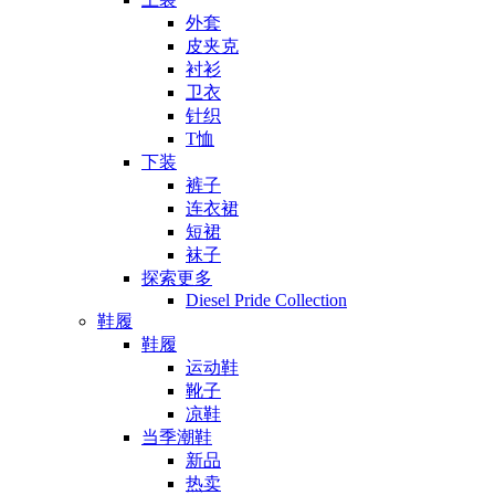
外套
皮夹克
衬衫
卫衣
针织
T恤
下装
裤子
连衣裙
短裙
袜子
探索更多
Diesel Pride Collection
鞋履
鞋履
运动鞋
靴子
凉鞋
当季潮鞋
新品
热卖