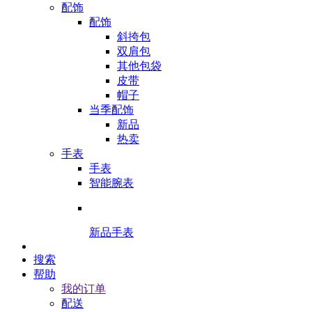
配饰
配饰
斜挎包
双肩包
其他包袋
皮带
帽子
当季配饰
新品
热卖
手表
手表
智能腕表
新品手表
搜索
帮助
我的订单
配送