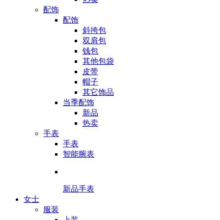
配饰
配饰
斜挎包
双肩包
钱包
其他包袋
皮带
帽子
其它饰品
当季配饰
新品
热卖
手表
手表
智能腕表
新品手表
女士
服装
上装