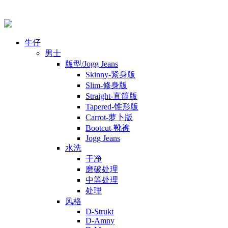
牛仔
男士
版型/Jogg Jeans
Skinny-紧身版
Slim-修身版
Straight-直筒版
Tapered-锥形版
Carrot-萝卜版
Bootcut-靴裤
Jogg Jeans
水洗
干净
磨破处理
中等处理
处理
风格
D-Strukt
D-Amny