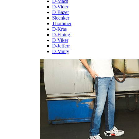
D-Macs
D-Vider
D-Bazer
Sleenker
Thommer
D-Kras
D-Fining
D-Viker
D-Jefferr
D-Multy