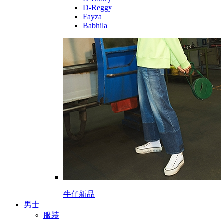
D-Reggy
Fayza
Babhila
牛仔新品
男士
服装