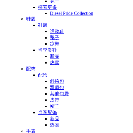
袜子
探索更多
Diesel Pride Collection
鞋履
鞋履
运动鞋
靴子
凉鞋
当季潮鞋
新品
热卖
配饰
配饰
斜挎包
双肩包
其他包袋
皮带
帽子
当季配饰
新品
热卖
手表