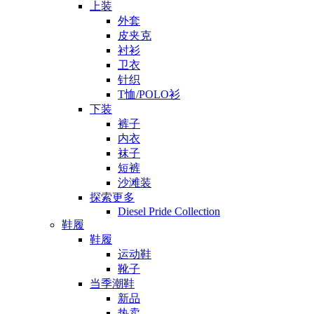
上装
外套
皮夹克
衬衫
卫衣
针织
T恤/POLO衫
下装
裤子
内衣
袜子
短裤
沙滩装
探索更多
Diesel Pride Collection
鞋履
鞋履
运动鞋
靴子
当季潮鞋
新品
热卖