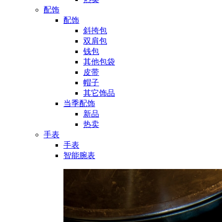
配饰
配饰
斜挎包
双肩包
钱包
其他包袋
皮带
帽子
其它饰品
当季配饰
新品
热卖
手表
手表
智能腕表