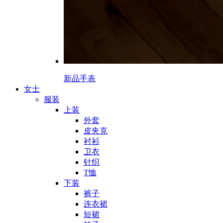
新品手表
女士
服装
上装
外套
皮夹克
衬衫
卫衣
针织
T恤
下装
裤子
连衣裙
短裙