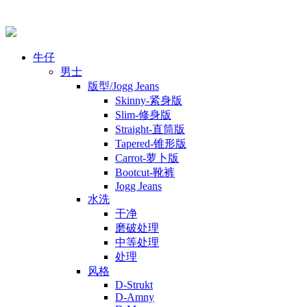
牛仔
男士
版型/Jogg Jeans
Skinny-紧身版
Slim-修身版
Straight-直筒版
Tapered-锥形版
Carrot-萝卜版
Bootcut-靴裤
Jogg Jeans
水洗
干净
磨破处理
中等处理
处理
风格
D-Strukt
D-Amny