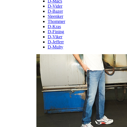
D-Macs
D-Vider
D-Bazer
Sleenker
Thommer
D-Kras
D-Fining
D-Viker
D-Jefferr
D-Multy