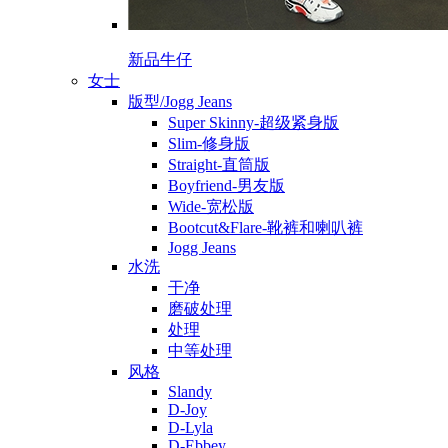
新品牛仔
女士
版型/Jogg Jeans
Super Skinny-超级紧身版
Slim-修身版
Straight-直筒版
Boyfriend-男友版
Wide-宽松版
Bootcut&Flare-靴裤和喇叭裤
Jogg Jeans
水洗
干净
磨破处理
处理
中等处理
风格
Slandy
D-Joy
D-Lyla
D-Ebbey