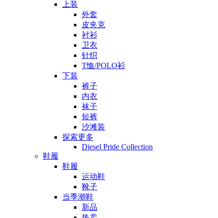
上装
外套
皮夹克
衬衫
卫衣
针织
T恤/POLO衫
下装
裤子
内衣
袜子
短裤
沙滩装
探索更多
Diesel Pride Collection
鞋履
鞋履
运动鞋
靴子
当季潮鞋
新品
热卖