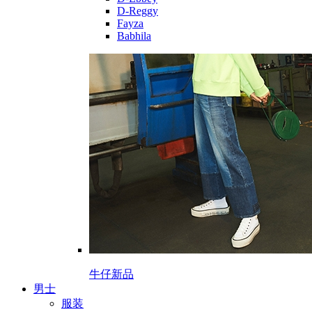
D-Reggy
Fayza
Babhila
牛仔新品
男士
服装