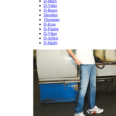
D-Macs
D-Vider
D-Bazer
Sleenker
Thommer
D-Kras
D-Fining
D-Viker
D-Jefferr
D-Multy