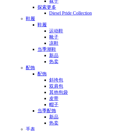
袜子
探索更多
Diesel Pride Collection
鞋履
鞋履
运动鞋
靴子
凉鞋
当季潮鞋
新品
热卖
配饰
配饰
斜挎包
双肩包
其他包袋
皮带
帽子
当季配饰
新品
热卖
手表