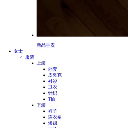
新品手表
女士
服装
上装
外套
皮夹克
衬衫
卫衣
针织
T恤
下装
裤子
连衣裙
短裙