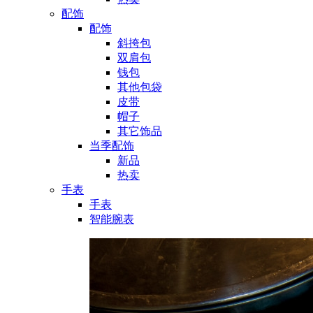
配饰
配饰
斜挎包
双肩包
钱包
其他包袋
皮带
帽子
其它饰品
当季配饰
新品
热卖
手表
手表
智能腕表