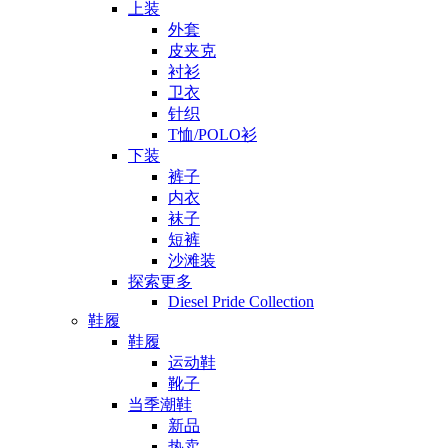
上装
外套
皮夹克
衬衫
卫衣
针织
T恤/POLO衫
下装
裤子
内衣
袜子
短裤
沙滩装
探索更多
Diesel Pride Collection
鞋履
鞋履
运动鞋
靴子
当季潮鞋
新品
热卖