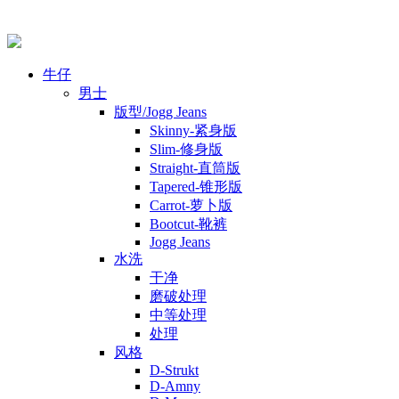
牛仔
男士
版型/Jogg Jeans
Skinny-紧身版
Slim-修身版
Straight-直筒版
Tapered-锥形版
Carrot-萝卜版
Bootcut-靴裤
Jogg Jeans
水洗
干净
磨破处理
中等处理
处理
风格
D-Strukt
D-Amny