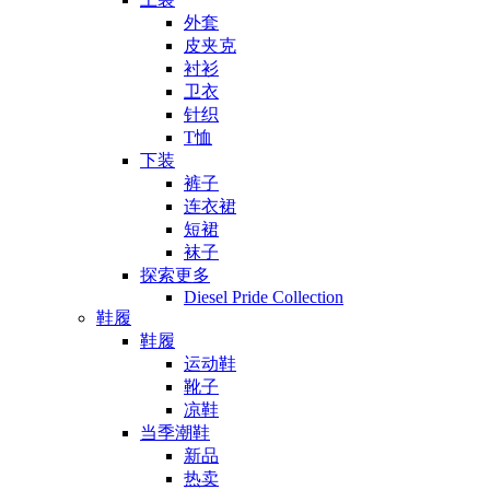
外套
皮夹克
衬衫
卫衣
针织
T恤
下装
裤子
连衣裙
短裙
袜子
探索更多
Diesel Pride Collection
鞋履
鞋履
运动鞋
靴子
凉鞋
当季潮鞋
新品
热卖