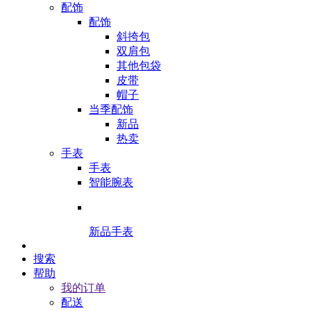
配饰
配饰
斜挎包
双肩包
其他包袋
皮带
帽子
当季配饰
新品
热卖
手表
手表
智能腕表
新品手表
搜索
帮助
我的订单
配送