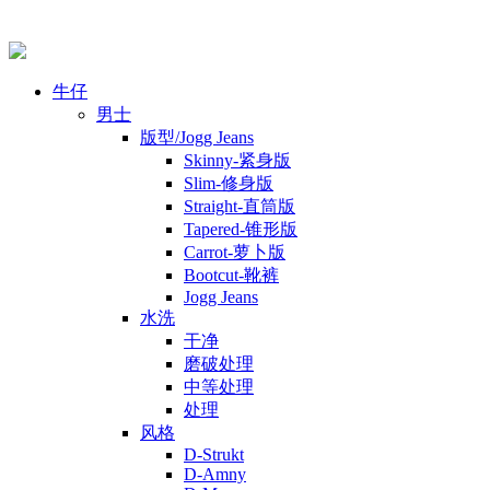
牛仔
男士
版型/Jogg Jeans
Skinny-紧身版
Slim-修身版
Straight-直筒版
Tapered-锥形版
Carrot-萝卜版
Bootcut-靴裤
Jogg Jeans
水洗
干净
磨破处理
中等处理
处理
风格
D-Strukt
D-Amny