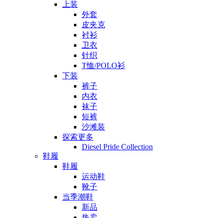
上装
外套
皮夹克
衬衫
卫衣
针织
T恤/POLO衫
下装
裤子
内衣
袜子
短裤
沙滩装
探索更多
Diesel Pride Collection
鞋履
鞋履
运动鞋
靴子
当季潮鞋
新品
热卖