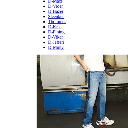
D-Macs
D-Vider
D-Bazer
Sleenker
Thommer
D-Kras
D-Fining
D-Viker
D-Jefferr
D-Multy