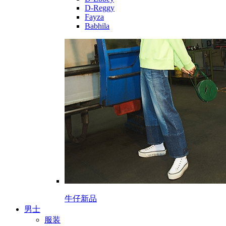
D-Reggy
Fayza
Babhila
牛仔新品
男士
服装