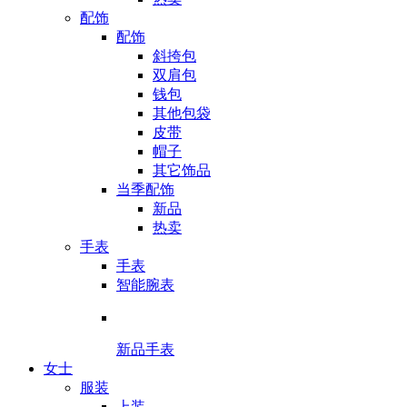
配饰
配饰
斜挎包
双肩包
钱包
其他包袋
皮带
帽子
其它饰品
当季配饰
新品
热卖
手表
手表
智能腕表
新品手表
女士
服装
上装