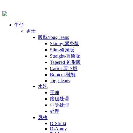
牛仔
男士
版型/Jogg Jeans
Skinny-紧身版
Slim-修身版
Straight-直筒版
Tapered-锥形版
Carrot-萝卜版
Bootcut-靴裤
Jogg Jeans
水洗
干净
磨破处理
中等处理
处理
风格
D-Strukt
D-Amny