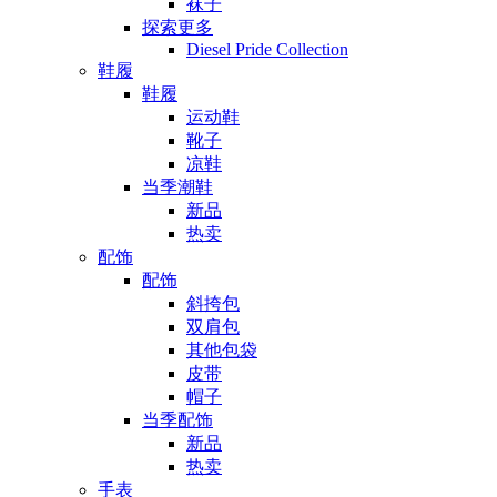
袜子
探索更多
Diesel Pride Collection
鞋履
鞋履
运动鞋
靴子
凉鞋
当季潮鞋
新品
热卖
配饰
配饰
斜挎包
双肩包
其他包袋
皮带
帽子
当季配饰
新品
热卖
手表