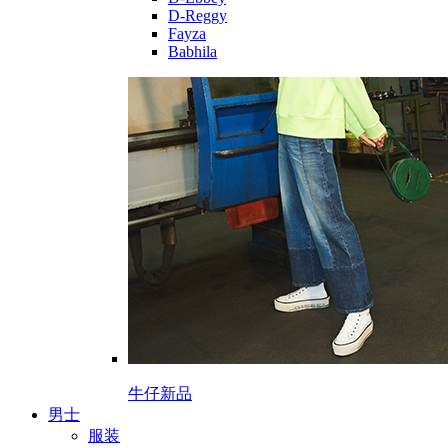
D-Reggy
Fayza
Babhila
牛仔新品
男士
服装