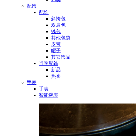
配饰
配饰
斜挎包
双肩包
钱包
其他包袋
皮带
帽子
其它饰品
当季配饰
新品
热卖
手表
手表
智能腕表