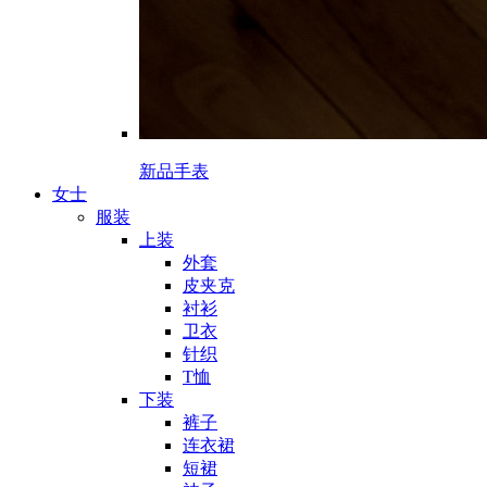
新品手表
女士
服装
上装
外套
皮夹克
衬衫
卫衣
针织
T恤
下装
裤子
连衣裙
短裙