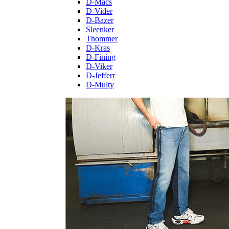
D-Macs
D-Vider
D-Bazer
Sleenker
Thommer
D-Kras
D-Fining
D-Viker
D-Jefferr
D-Multy