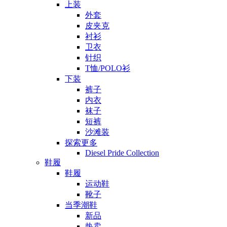
上装
外套
皮夹克
衬衫
卫衣
针织
T恤/POLO衫
下装
裤子
内衣
袜子
短裤
沙滩装
探索更多
Diesel Pride Collection
鞋履
鞋履
运动鞋
靴子
当季潮鞋
新品
热卖