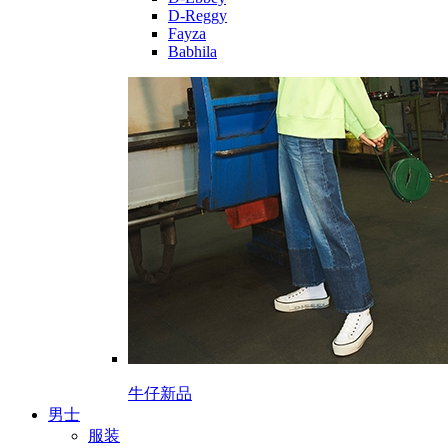
D-Reggy
Fayza
Babhila
牛仔新品
男士
服装