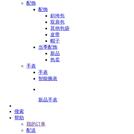
配饰
配饰
斜挎包
双肩包
其他包袋
皮带
帽子
当季配饰
新品
热卖
手表
手表
智能腕表
新品手表
搜索
帮助
我的订单
配送