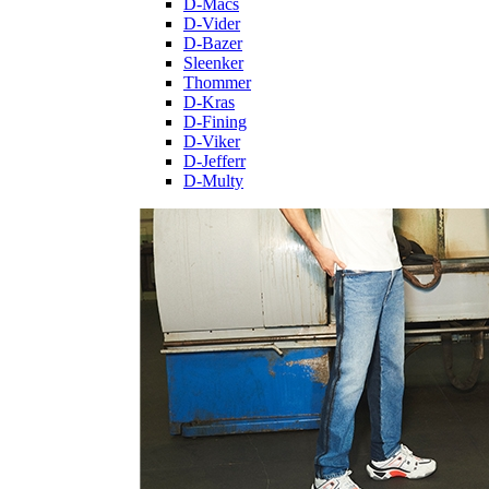
D-Macs
D-Vider
D-Bazer
Sleenker
Thommer
D-Kras
D-Fining
D-Viker
D-Jefferr
D-Multy