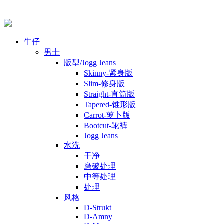
牛仔
男士
版型/Jogg Jeans
Skinny-紧身版
Slim-修身版
Straight-直筒版
Tapered-锥形版
Carrot-萝卜版
Bootcut-靴裤
Jogg Jeans
水洗
干净
磨破处理
中等处理
处理
风格
D-Strukt
D-Amny