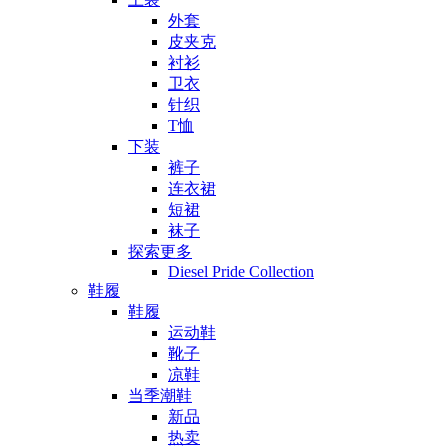
外套
皮夹克
衬衫
卫衣
针织
T恤
下装
裤子
连衣裙
短裙
袜子
探索更多
Diesel Pride Collection
鞋履
鞋履
运动鞋
靴子
凉鞋
当季潮鞋
新品
热卖