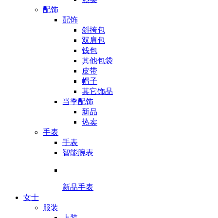
配饰
配饰
斜挎包
双肩包
钱包
其他包袋
皮带
帽子
其它饰品
当季配饰
新品
热卖
手表
手表
智能腕表
新品手表
女士
服装
上装