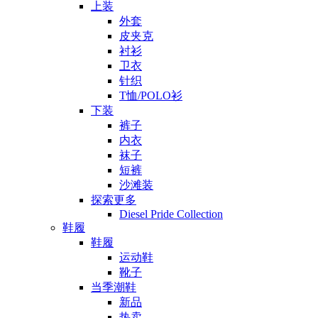
上装
外套
皮夹克
衬衫
卫衣
针织
T恤/POLO衫
下装
裤子
内衣
袜子
短裤
沙滩装
探索更多
Diesel Pride Collection
鞋履
鞋履
运动鞋
靴子
当季潮鞋
新品
热卖