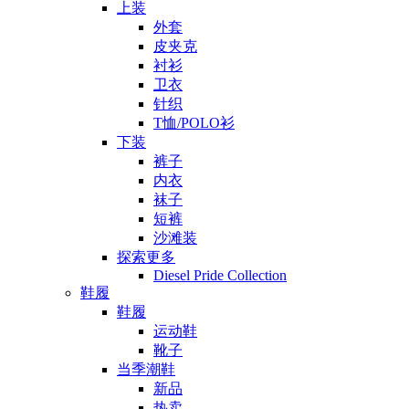
上装
外套
皮夹克
衬衫
卫衣
针织
T恤/POLO衫
下装
裤子
内衣
袜子
短裤
沙滩装
探索更多
Diesel Pride Collection
鞋履
鞋履
运动鞋
靴子
当季潮鞋
新品
热卖