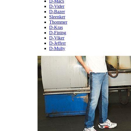
D-Macs
D-Vider
D-Bazer
Sleenker
Thommer
D-Kras
D-Fining
D-Viker
D-Jefferr
D-Multy