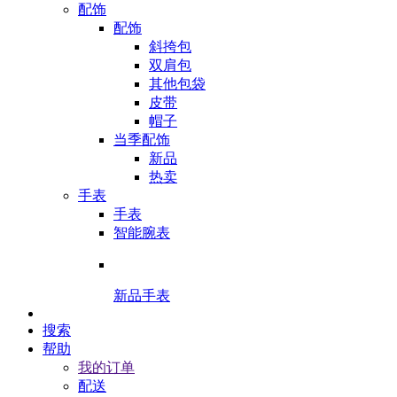
配饰
配饰
斜挎包
双肩包
其他包袋
皮带
帽子
当季配饰
新品
热卖
手表
手表
智能腕表
新品手表
搜索
帮助
我的订单
配送