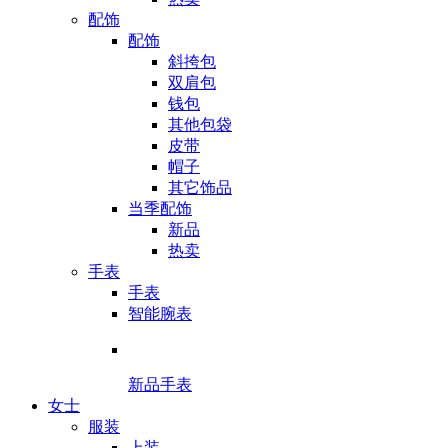
配饰
配饰
斜挎包
双肩包
钱包
其他包袋
皮带
帽子
其它饰品
当季配饰
新品
热卖
手表
手表
智能腕表
新品手表
女士
服装
上装