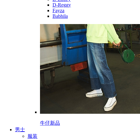
D-Reggy
Fayza
Babhila
牛仔新品
男士
服装