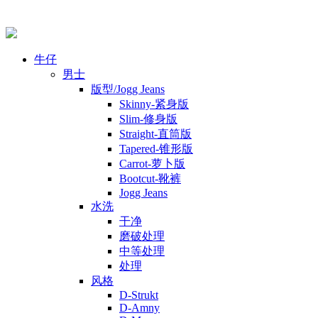
牛仔
男士
版型/Jogg Jeans
Skinny-紧身版
Slim-修身版
Straight-直筒版
Tapered-锥形版
Carrot-萝卜版
Bootcut-靴裤
Jogg Jeans
水洗
干净
磨破处理
中等处理
处理
风格
D-Strukt
D-Amny