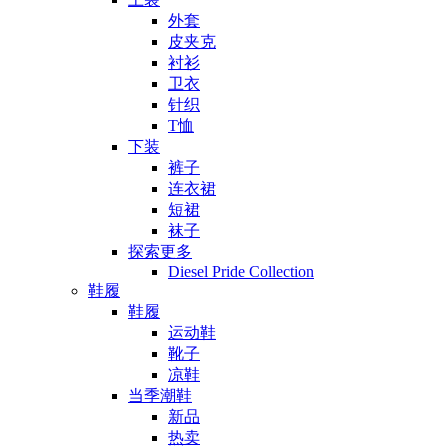
外套
皮夹克
衬衫
卫衣
针织
T恤
下装
裤子
连衣裙
短裙
袜子
探索更多
Diesel Pride Collection
鞋履
鞋履
运动鞋
靴子
凉鞋
当季潮鞋
新品
热卖